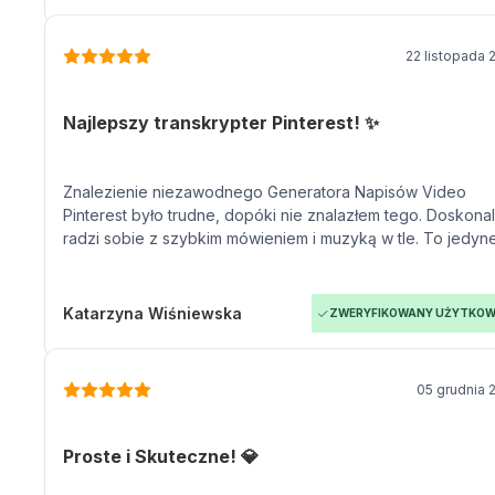
22 listopada 
Najlepszy transkrypter Pinterest! ✨
Znalezienie niezawodnego Generatora Napisów Video
Pinterest było trudne, dopóki nie znalazłem tego. Doskona
radzi sobie z szybkim mówieniem i muzyką w tle. To jedyn
narzędzie transkrypcji video Pinterest online, któremu ufam
Katarzyna Wiśniewska
ZWERYFIKOWANY UŻYTKOW
05 grudnia 
Proste i Skuteczne! 💎