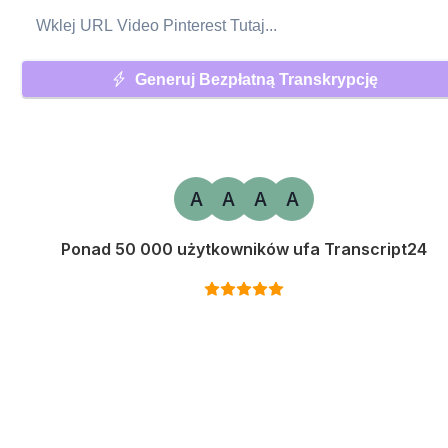
Generuj Bezpłatną Transkrypcję
A
A
A
A
Ponad 50 000 użytkowników ufa Transcript24