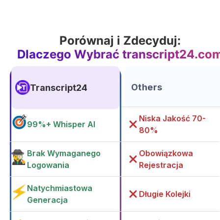
Porównaj i Zdecyduj:
Dlaczego Wybrać transcript24.co
Others
Transcript24
Niska Jakość 70-
99%+ Whisper AI
80%
Brak Wymaganego
Obowiązkowa
Logowania
Rejestracja
Natychmiastowa
Długie Kolejki
Generacja