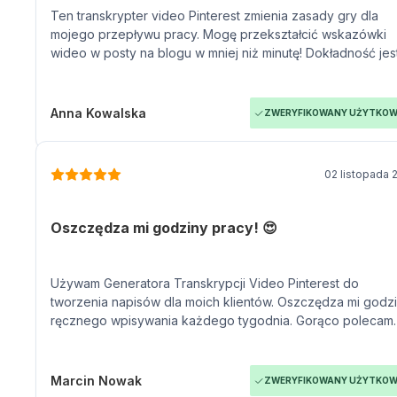
Ten transkrypter video Pinterest zmienia zasady gry dla
mojego przepływu pracy. Mogę przekształcić wskazówki
wideo w posty na blogu w mniej niż minutę! Dokładność jes
naprawdę imponująca w porównaniu z innymi narzędziami,
które wypróbowałem.
Anna Kowalska
ZWERYFIKOWANY UŻYTKOW
02 listopada 
Oszczędza mi godziny pracy! 😍
Używam Generatora Transkrypcji Video Pinterest do
tworzenia napisów dla moich klientów. Oszczędza mi godz
ręcznego wpisywania każdego tygodnia. Gorąco polecam
transcript24.com każdemu marketerowi cyfrowemu.
Marcin Nowak
ZWERYFIKOWANY UŻYTKOW